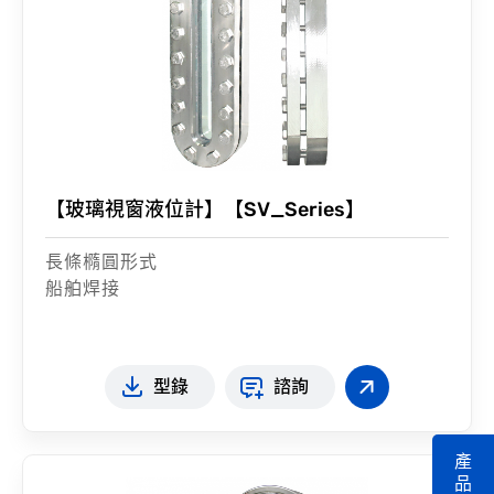
【玻璃視窗液位計】【SV_Series】
長條橢圓形式
船舶焊接
型錄
諮詢
產
品