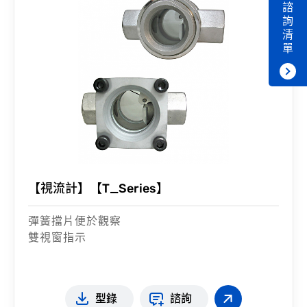
諮
詢
清
單
【視流計】【T_Series】
彈簧擋片便於觀察
雙視窗指示
型錄
諮詢