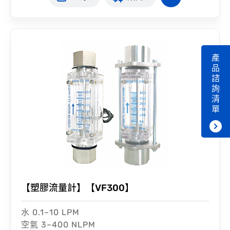
產
品
諮
詢
清
單
【塑膠流量計】【VF300】
水 0.1~10 LPM
空氣 3~400 NLPM