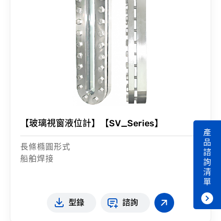
【玻璃視窗液位計】【SV_Series】
產
品
長條橢圓形式
諮
船舶焊接
詢
清
單
型錄
諮詢