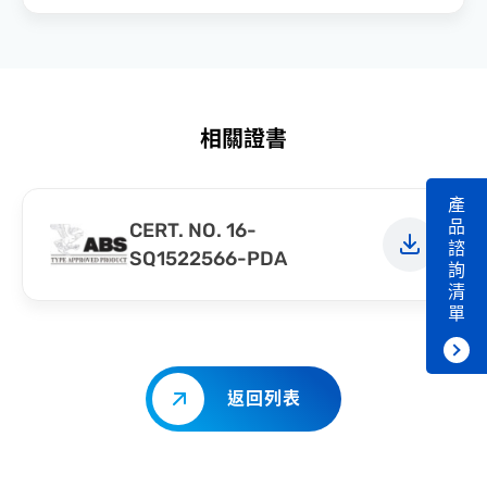
相關證書
產
品
CERT. NO. 16-
諮
SQ1522566-PDA
詢
清
單
返回列表