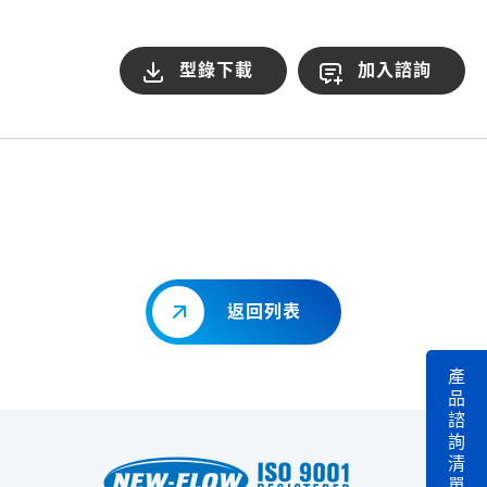
型錄下載
加入諮詢
返回列表
產
品
諮
詢
清
單