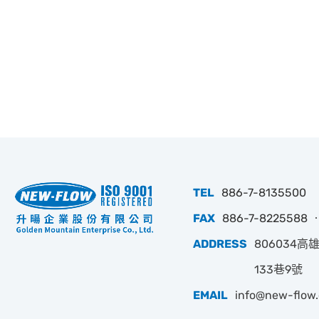
TEL
886-7-8135500
FAX
886-7-8225588 ‧
ADDRESS
806034
133巷9號
EMAIL
info@new-flow