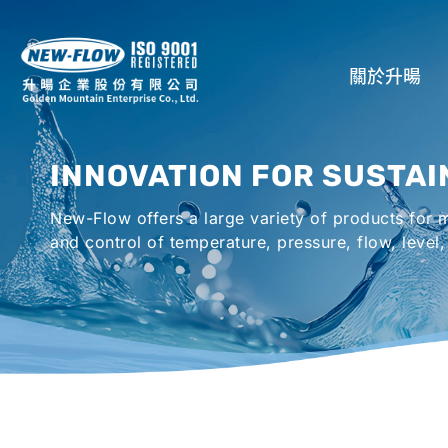
關於升暘
公司介紹
INNOVATION FOR SUSTAI
所在地
New-Flow offers a large variety of products for
全球代理商
and control of temperature, pressure, flow, level,