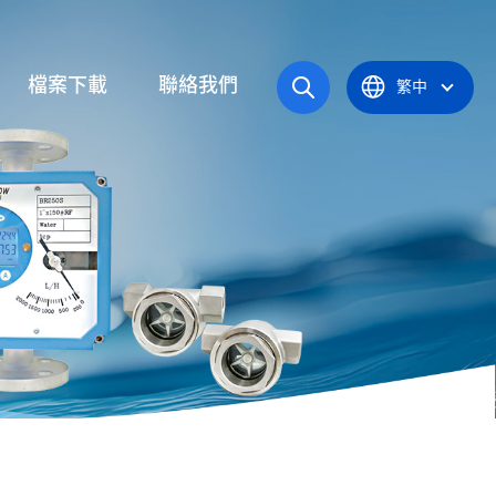
檔案下載
聯絡我們
繁中
操作手冊
統
產品型錄
應爐
認證證書
統
器