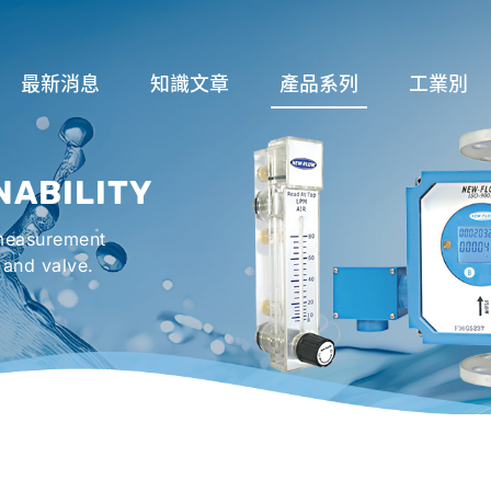
最新消息
知識文章
產品系列
工業別
關於流量計
流量系列
潤滑系統
NABILITY
液位計種類及運作
液位系列
冷卻機組系
 measurement
流量開關
溫度系列
烤箱及臭氧反
 and valve.
壓力開關
壓力系列
機械密封罐系
閥件系列
緊急淋浴洗眼
配件系列
防爆系列