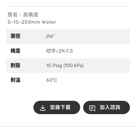
簡易、高精度
0-15-250mm Water
Ø
面徑
4"
精度
2% F.S
標準±
耐壓
15 Psig (100 kPa)
耐溫
60
C
º
型錄下載
加入諮詢