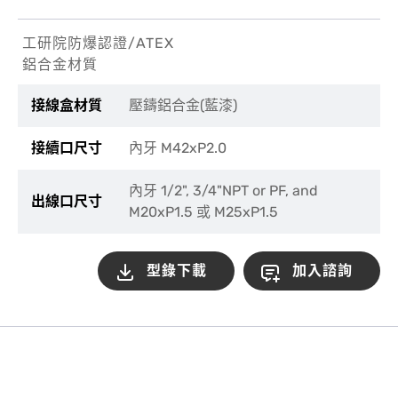
工研院防爆認證/ATEX
鋁合金材質
接線盒材質
壓鑄鋁合金(藍漆)
接續口尺寸
內牙 M42xP2.0
內牙 1/2", 3/4"NPT or PF, and
出線口尺寸
M20xP1.5 或 M25xP1.5
型錄下載
加入諮詢