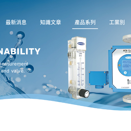
最新消息
知識文章
產品系列
工業別
關於流量計
流量系列
潤滑系統
NABILITY
液位計種類及運作
液位系列
冷卻機組系
 measurement
流量開關
溫度系列
烤箱及臭氧反
 and valve.
壓力開關
壓力系列
機械密封罐系
閥件系列
緊急淋浴洗眼
配件系列
防爆系列