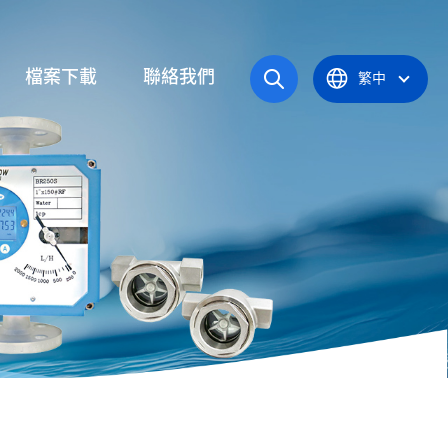
檔案下載
聯絡我們
繁中
操作手冊
統
產品型錄
應爐
認證證書
統
器