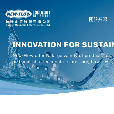
關於升暘
公司介紹
INNOVATION FOR SUSTAI
所在地
New-Flow offers a large variety of products for
全球代理商
and control of temperature, pressure, flow, level,