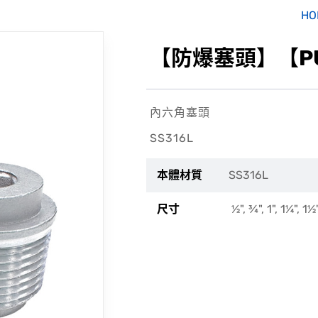
HO
【防爆塞頭】【PU_
內六角塞頭
SS316L
本體材質
SS316L
尺寸
½
",
¾
", 1", 1
¼", 1
½