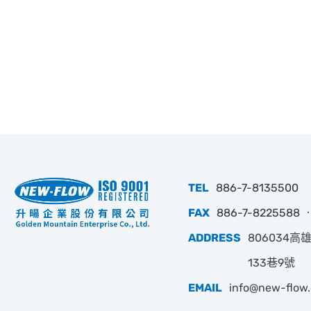
TEL
886-7-8135500
FAX
886-7-8225588 ‧
ADDRESS
806034
133巷9號
EMAIL
info@new-flow