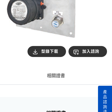
型錄下載
加入諮詢
相關證書
產
品
諮
詢
清