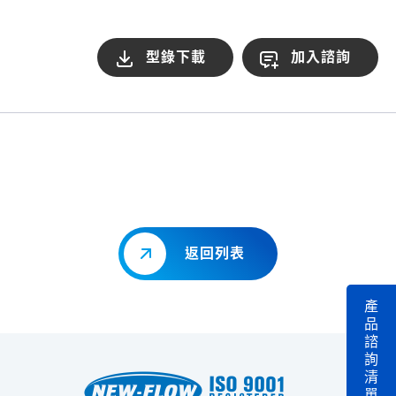
型錄下載
加入諮詢
返回列表
產
品
諮
詢
清
單