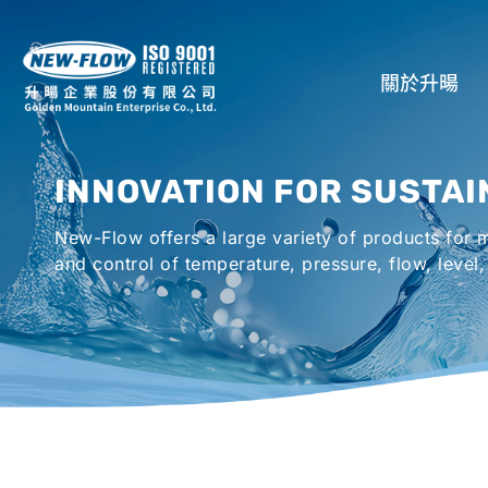
關於升暘
公司介紹
INNOVATION FOR SUSTAI
所在地
New-Flow offers a large variety of products for
全球代理商
and control of temperature, pressure, flow, level,