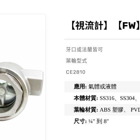
【視流計】【FW
牙口或法蘭皆可
葉輪型式
CE2810
應用:
氣體或液體
本體材質:
SS316、SS304、
葉輪材質:
ABS 塑膠、 PV
尺寸:
¼" 到 8"