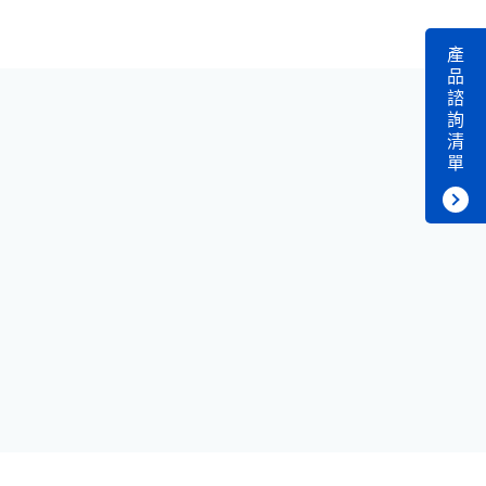
產
品
諮
詢
清
單