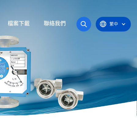
檔案下載
聯絡我們
繁中
操作手冊
統
產品型錄
應爐
認證證書
統
器