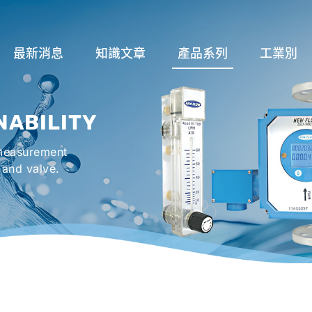
最新消息
知識文章
產品系列
工業別
關於流量計
流量系列
潤滑系統
NABILITY
液位計種類及運作
液位系列
冷卻機組系
 measurement
流量開關
溫度系列
烤箱及臭氧反
 and valve.
壓力開關
壓力系列
機械密封罐系
閥件系列
緊急淋浴洗眼
配件系列
防爆系列