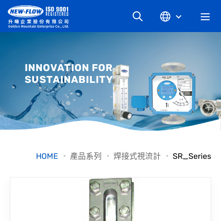
關於升暘
INNOVATION FOR
SUSTAINABILITY
最新消息
知識文章
產品系列
HOME
產品系列
焊接式視流計
SR_Series
工業別
檔案下載