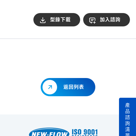
型錄下載
加入諮詢
返回列表
產
品
諮
詢
清
單