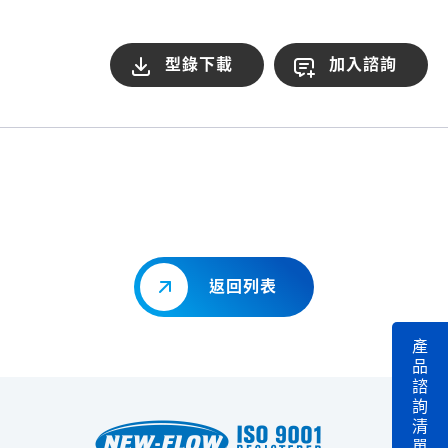
型錄下載
加入諮詢
返回列表
產
品
諮
詢
清
單