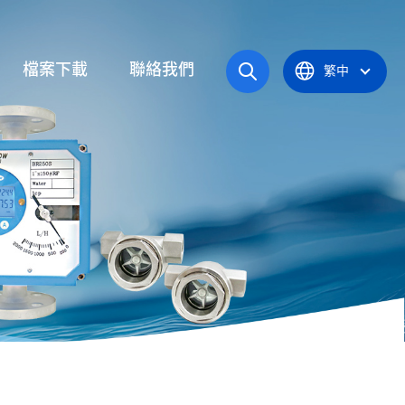
檔案下載
聯絡我們
繁中
操作手冊
統
產品型錄
應爐
認證證書
統
器