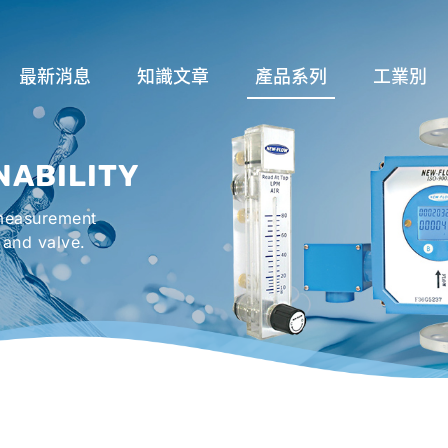
最新消息
知識文章
產品系列
工業別
關於流量計
流量系列
潤滑系統
NABILITY
液位計種類及運作
液位系列
冷卻機組系
 measurement
流量開關
溫度系列
烤箱及臭氧反
 and valve.
壓力開關
壓力系列
機械密封罐系
閥件系列
緊急淋浴洗眼
配件系列
防爆系列