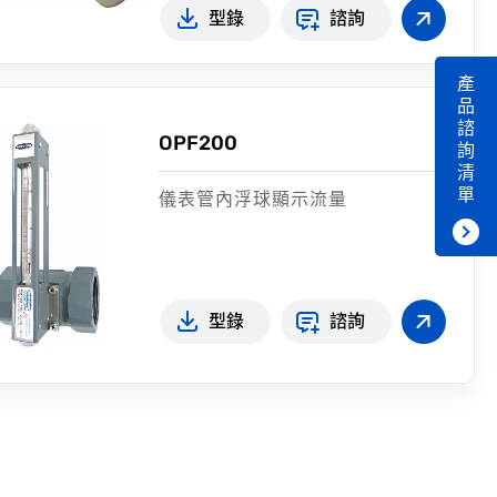
型錄
諮詢
產
品
諮
OPF200
詢
清
單
儀表管內浮球顯示流量
型錄
諮詢