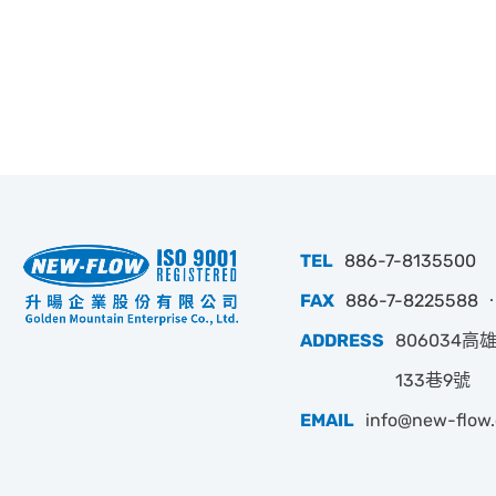
TEL
886-7-8135500
FAX
886-7-8225588 ‧
ADDRESS
806034
133巷9號
EMAIL
info@new-flow