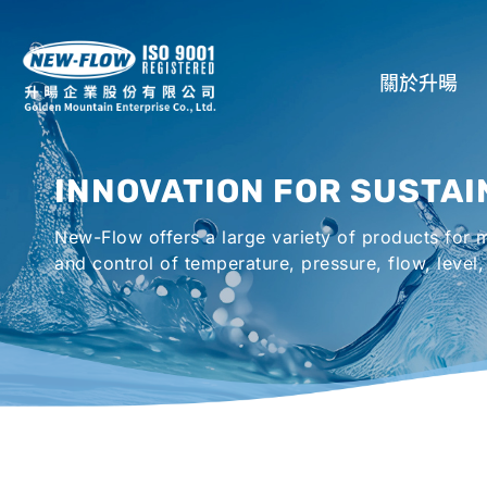
關於升暘
公司介紹
INNOVATION FOR SUSTAI
所在地
New-Flow offers a large variety of products for
全球代理商
and control of temperature, pressure, flow, level,