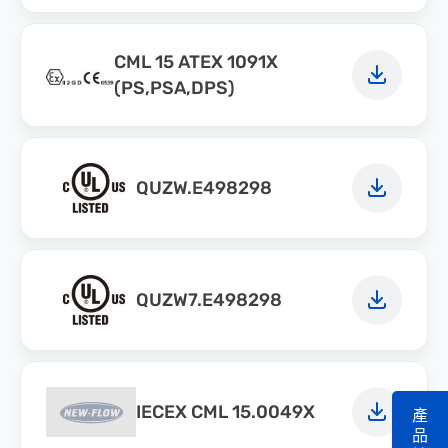
CML 15 ATEX 1091X
(PS,PSA,DPS)
QUZW.E498298
QUZW7.E498298
IECEX CML 15.0049X
產
品