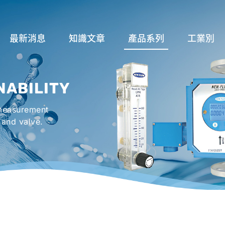
最新消息
知識文章
產品系列
工業別
關於流量計
流量系列
潤滑系統
NABILITY
液位計種類及運作
液位系列
冷卻機組系
 measurement
流量開關
溫度系列
烤箱及臭氧反
 and valve.
壓力開關
壓力系列
機械密封罐系
閥件系列
緊急淋浴洗眼
配件系列
防爆系列