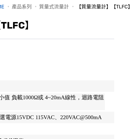
ME
產品系列
質量式流量計
【質量流量計】【TLFC】
TLFC】
最小值 負載1000Ω或 4~20mA線性，迴路電阻
電源15VDC 115VAC、220VAC@500mA