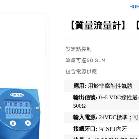
HO
【質量流量計】【
設定點控制
流量可達50 SLM
包含電源供應
應用:
用於非腐蝕性氣體
輸出信號:
0~5 VDC線性
500Ω
輸入電源:
24VDC標準；可選
接續牙口:
¼"NPT內牙