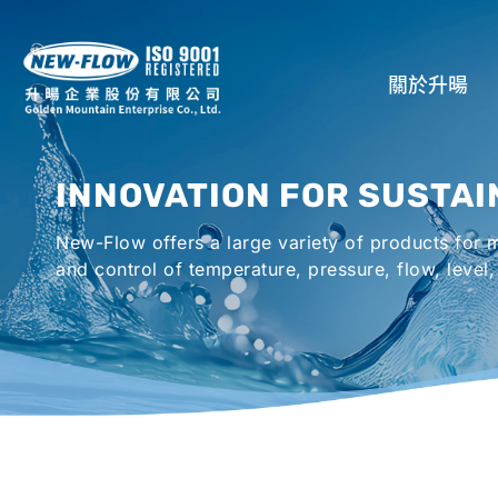
關於升暘
公司介紹
INNOVATION FOR SUSTAI
所在地
New-Flow offers a large variety of products for
全球代理商
and control of temperature, pressure, flow, level,