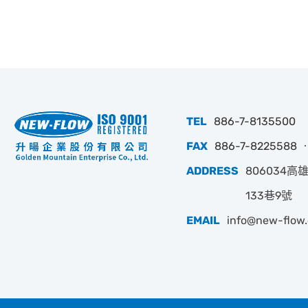
TEL
886-7-8135500
FAX
886-7-8225588 ‧
ADDRESS
806034
133巷9號
EMAIL
info@new-flow