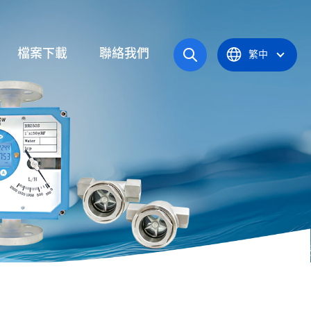
檔案下載
聯絡我們
繁中
操作手冊
統
產品型錄
應爐
認證證書
統
器