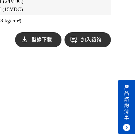
 (24VDC)
(15VDC)
3 kg/cm²)
型錄下載
加入諮詢
產
品
諮
詢
清
單