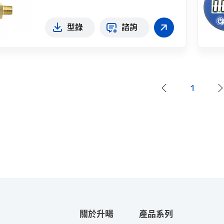
型錄
諮詢
1
關於升暘
產品系列