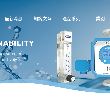
最新消息
知識文章
產品系列
工業別
關於流量計
流量系列
潤滑系統
NABILITY
液位計種類及運作
液位系列
冷卻機組系
 measurement
流量開關
溫度系列
烤箱及臭氧反
 and valve.
壓力開關
壓力系列
機械密封罐系
閥件系列
緊急淋浴洗眼
配件系列
防爆系列