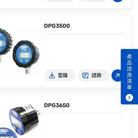
DPG3500
產
品
諮
詢
型錄
諮詢
清
單
DPG3650