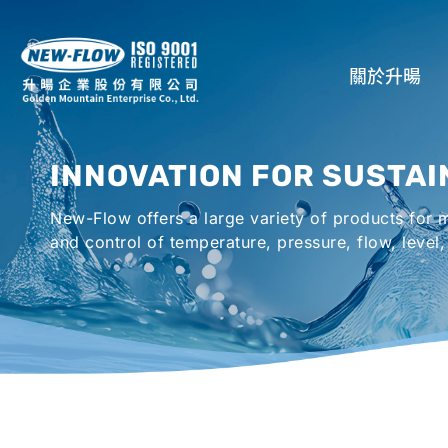
關於升暘
公司介紹
INNOVATION FOR SUSTAI
所在地
New-Flow offers a large variety of products for
全球代理商
and control of temperature, pressure, flow, level,