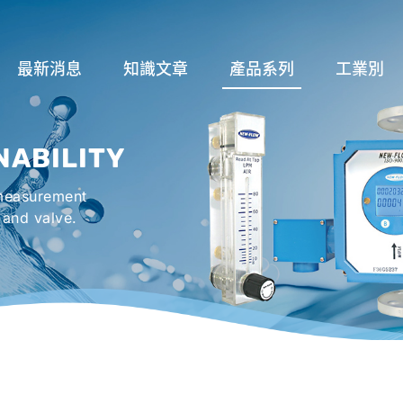
最新消息
知識文章
產品系列
工業別
關於流量計
流量系列
潤滑系統
NABILITY
液位計種類及運作
液位系列
冷卻機組系
 measurement
流量開關
溫度系列
烤箱及臭氧反
 and valve.
壓力開關
壓力系列
機械密封罐系
閥件系列
緊急淋浴洗眼
配件系列
防爆系列