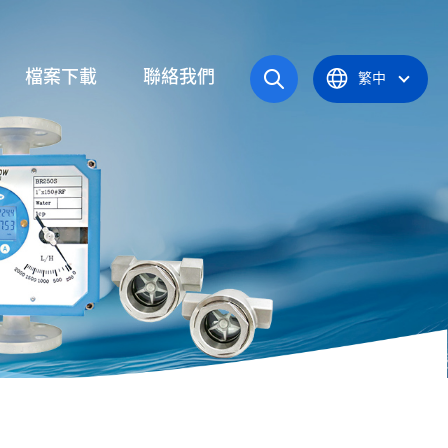
檔案下載
聯絡我們
繁中
操作手冊
統
產品型錄
應爐
認證證書
統
器