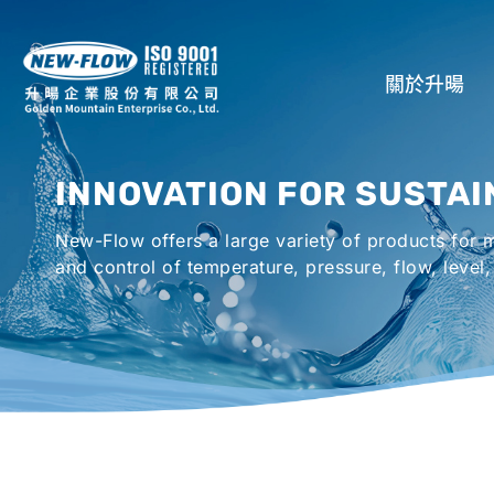
關於升暘
公司介紹
INNOVATION FOR SUSTAI
所在地
New-Flow offers a large variety of products for
全球代理商
and control of temperature, pressure, flow, level,