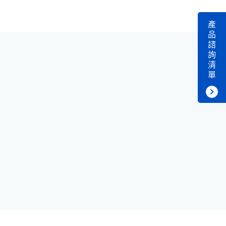
產
品
諮
詢
清
單