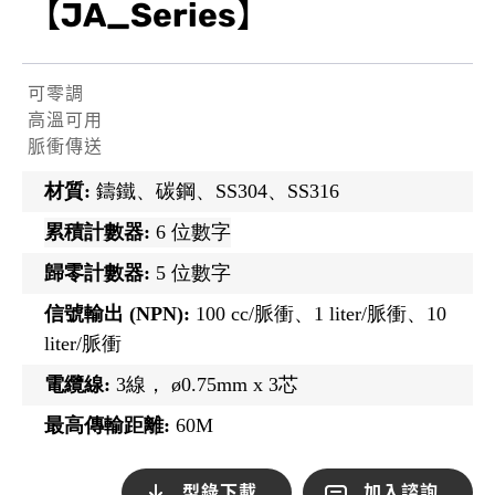
【JA_Series】
可零調
高溫可用
脈衝傳送
材質:
鑄鐵、碳鋼、SS304、SS316
累積計數器:
6 位數字
歸零計數器:
5 位數字
信號輸出 (NPN):
100 cc/脈衝、1 liter/脈衝、10
liter/脈衝
電纜線:
3線， ø0.75mm x 3芯
最高傳輸距離:
60M
型錄下載
加入諮詢