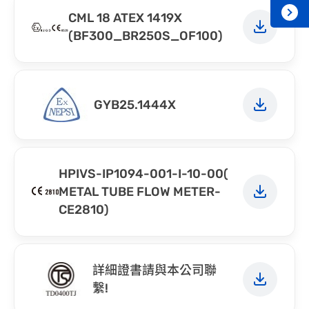
CML 18 ATEX 1419X
(BF300_BR250S_OF100)
GYB25.1444X
HPIVS-IP1094-001-I-10-00(
METAL TUBE FLOW METER-
CE2810)
詳細證書請與本公司聯
繫!