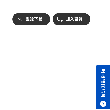
型錄下載
加入諮詢
產
品
諮
詢
清
單