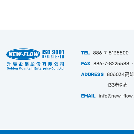
TEL
886-7-8135500
FAX
886-7-8225588 ‧
ADDRESS
806034
133巷9號
EMAIL
info@new-flow