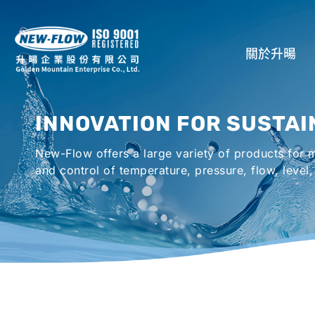
關於升暘
公司介紹
INNOVATION FOR SUSTAI
所在地
New-Flow offers a large variety of products for
全球代理商
and control of temperature, pressure, flow, level,