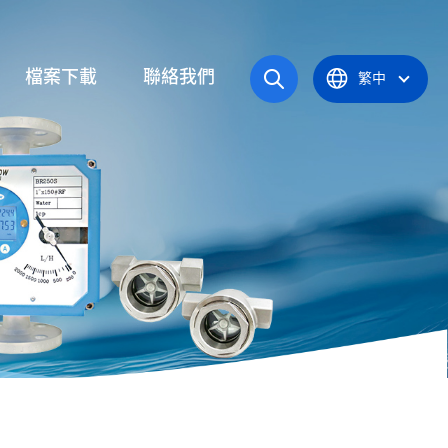
檔案下載
聯絡我們
繁中
操作手冊
統
產品型錄
應爐
認證證書
統
器