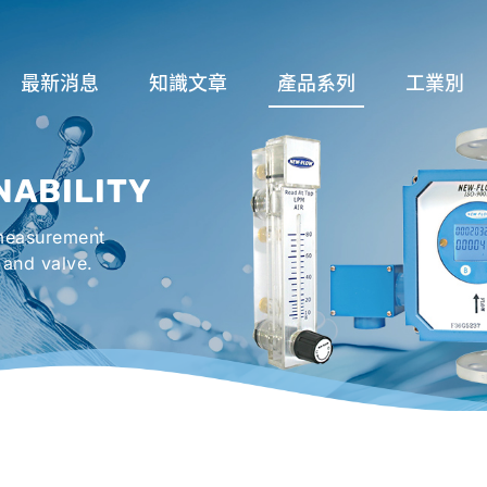
最新消息
知識文章
產品系列
工業別
關於流量計
流量系列
潤滑系統
NABILITY
液位計種類及運作
液位系列
冷卻機組系
 measurement
流量開關
溫度系列
烤箱及臭氧反
 and valve.
壓力開關
壓力系列
機械密封罐系
閥件系列
緊急淋浴洗眼
配件系列
防爆系列