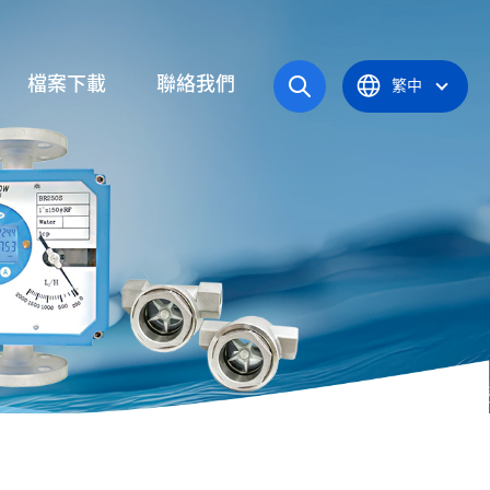
檔案下載
聯絡我們
繁中
操作手冊
統
產品型錄
應爐
認證證書
統
器