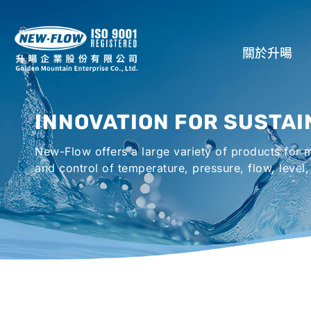
關於升暘
公司介紹
INNOVATION FOR SUSTAI
所在地
New-Flow offers a large variety of products for
全球代理商
and control of temperature, pressure, flow, level,