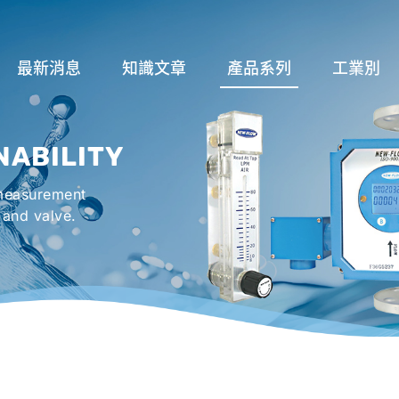
最新消息
知識文章
產品系列
工業別
關於流量計
流量系列
潤滑系統
NABILITY
液位計種類及運作
液位系列
冷卻機組系
 measurement
流量開關
溫度系列
烤箱及臭氧反
 and valve.
壓力開關
壓力系列
機械密封罐系
閥件系列
緊急淋浴洗眼
配件系列
防爆系列