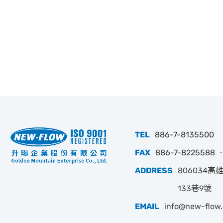
TEL
886-7-8135500
FAX
886-7-8225588 ‧
ADDRESS
806034
133巷9號
EMAIL
info@new-flow