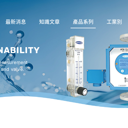
最新消息
知識文章
產品系列
工業別
關於流量計
流量系列
潤滑系統
NABILITY
液位計種類及運作
液位系列
冷卻機組系
 measurement
流量開關
溫度系列
烤箱及臭氧反
 and valve.
壓力開關
壓力系列
機械密封罐系
閥件系列
緊急淋浴洗眼
配件系列
防爆系列