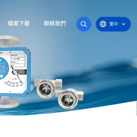
檔案下載
聯絡我們
繁中
操作手冊
統
產品型錄
應爐
認證證書
統
器