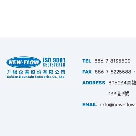
TEL
886-7-8135500
FAX
886-7-8225588 ‧
ADDRESS
806034
133巷9號
EMAIL
info@new-flow