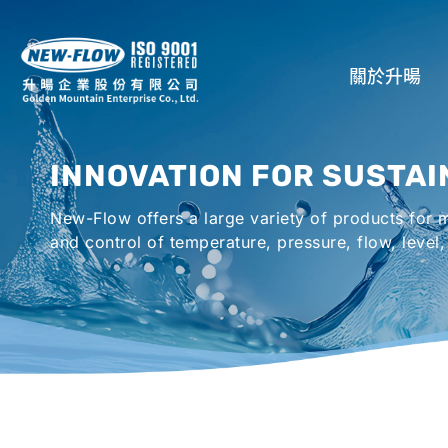
關於升暘
公司介紹
INNOVATION FOR SUSTAI
所在地
New-Flow offers a large variety of products for
全球代理商
and control of temperature, pressure, flow, level,