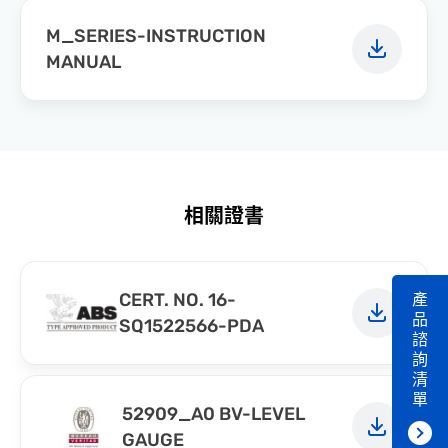
M_SERIES-INSTRUCTION
MANUAL
相關證書
CERT. NO. 16-
產
品
SQ1522566-PDA
諮
詢
清
單
52909_A0 BV-LEVEL
GAUGE