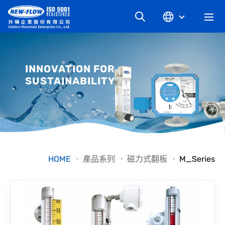
關於升暘
INNOVATION FOR
SUSTAINABILITY
最新消息
知識文章
產品系列
HOME
產品系列
磁力式翻板
M_Series
工業別
檔案下載