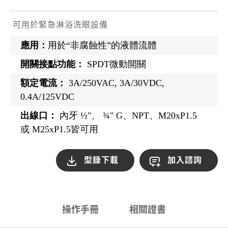
可用於緊急淋浴洗眼設備
應用：
用於“非腐蝕性”的液體流體
開關接點功能：
SPDT微動開關
額定電流：
3A/250VAC, 3A/30VDC,
0.4A/125VDC
出線口：
內牙 ½"、 ¾" G、NPT、M20xP1.5
或 M25xP1.5皆可用
型錄下載
加入諮詢
操作手冊
相關證書