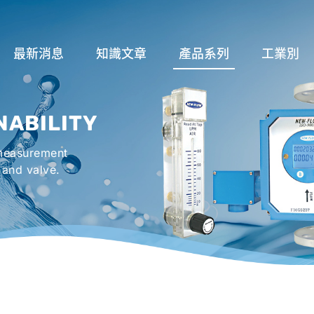
最新消息
知識文章
產品系列
工業別
關於流量計
流量系列
潤滑系統
NABILITY
液位計種類及運作
液位系列
冷卻機組系
 measurement
流量開關
溫度系列
烤箱及臭氧反
 and valve.
壓力開關
壓力系列
機械密封罐系
閥件系列
緊急淋浴洗眼
配件系列
防爆系列