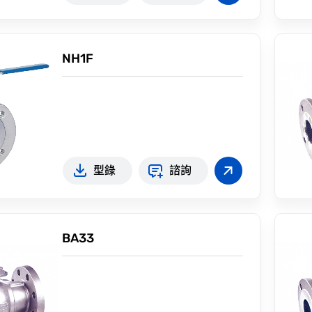
NH1F
型錄
諮詢
BA33