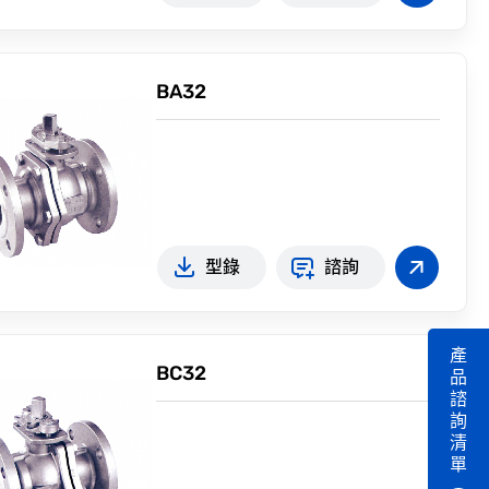
BA32
型錄
諮詢
產
BC32
品
諮
詢
清
單