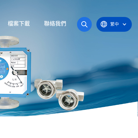
檔案下載
聯絡我們
繁中
操作手冊
統
產品型錄
應爐
認證證書
統
器