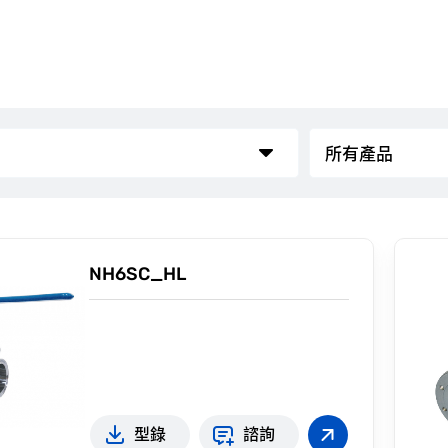
NH6SC_HL
型錄
諮詢