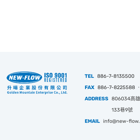
TEL
886-7-8135500
FAX
886-7-8225588 ‧
ADDRESS
806034
133巷9號
EMAIL
info@new-flow