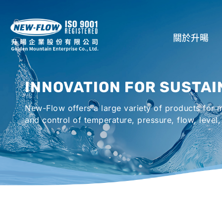
關於升暘
公司介紹
INNOVATION FOR SUSTAI
所在地
New-Flow offers a large variety of products for
全球代理商
and control of temperature, pressure, flow, level,