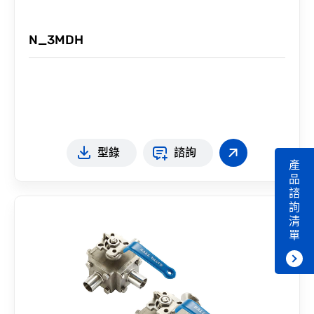
N_3MDH
型錄
諮詢
產
品
諮
詢
清
單