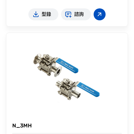
型錄
諮詢
N_3MH