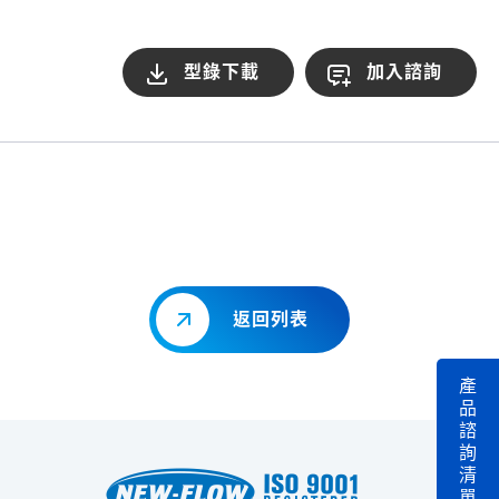
型錄下載
加入諮詢
返回列表
產
品
諮
詢
清
單