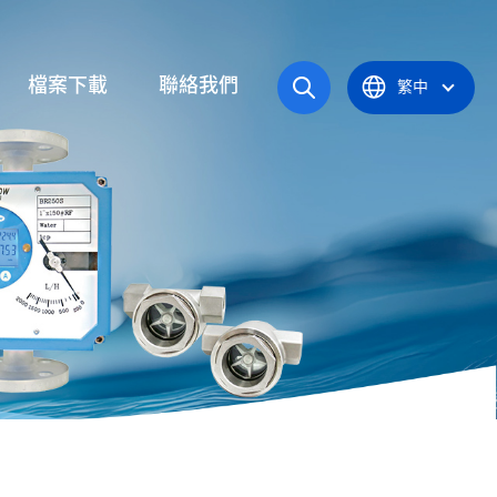
檔案下載
聯絡我們
繁中
操作手冊
統
產品型錄
應爐
認證證書
統
器