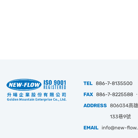
TEL
886-7-8135500
FAX
886-7-8225588 ‧
ADDRESS
806034
133巷9號
EMAIL
info@new-flow