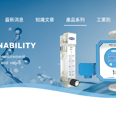
最新消息
知識文章
產品系列
工業別
關於流量計
流量系列
潤滑系統
NABILITY
液位計種類及運作
液位系列
冷卻機組系
 measurement
流量開關
溫度系列
烤箱及臭氧反
 and valve.
壓力開關
壓力系列
機械密封罐系
閥件系列
緊急淋浴洗眼
配件系列
防爆系列