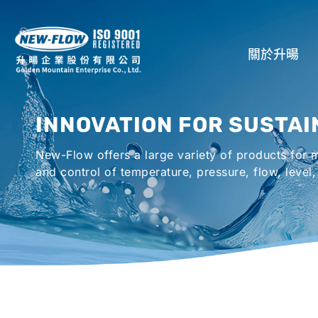
關於升暘
公司介紹
INNOVATION FOR SUSTAI
所在地
New-Flow offers a large variety of products for
全球代理商
and control of temperature, pressure, flow, level,