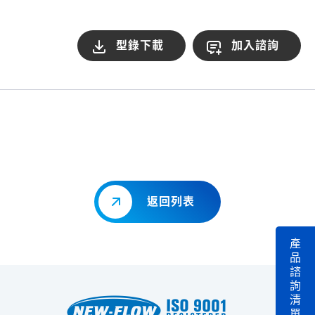
型錄下載
加入諮詢
返回列表
產
品
諮
詢
清
單