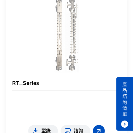
RT_Series
產
品
諮
詢
清
單
型錄
諮詢