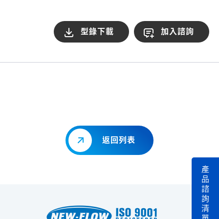
型錄下載
加入諮詢
返回列表
產
品
諮
詢
清
單