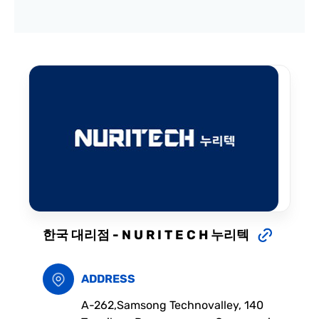
한국 대리점 - N U R I T E C H 누리텍
ADDRESS
A-262,Samsong Technovalley, 140