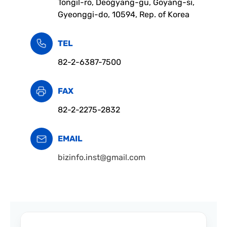
Tongil-ro, Deogyang-gu, Goyang-si,
Gyeonggi-do, 10594, Rep. of Korea
TEL
82-2-6387-7500
FAX
82-2-2275-2832
EMAIL
bizinfo.inst@gmail.com