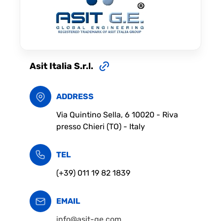
Asit Italia S.r.l.
ADDRESS
Via Quintino Sella, 6 10020 - Riva
presso Chieri (TO) - Italy
TEL
(+39) 011 19 82 1839
EMAIL
info@asit-ge.com