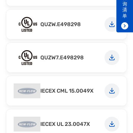
询
清
单
QUZW.E498298
QUZW7.E498298
IECEX CML 15.0049X
IECEX UL 23.0047X