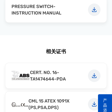
PRESSURE SWITCH-
INSTRUCTION MANUAL
相关证书
CERT. NO. 16-
TA1474644-PDA
产
CML 15 ATEX 1091X
品
(PS,PSA,DPS)
咨