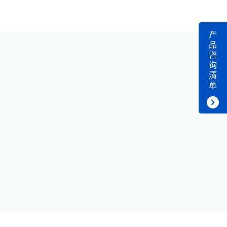
产
品
咨
询
清
单