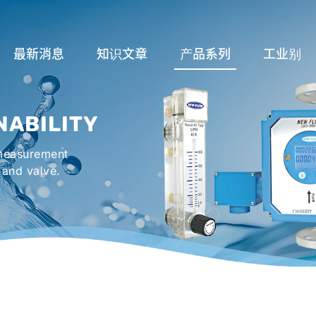
最新消息
知识文章
产品系列
工业别
流量计应用完整解析
流量系列
润滑系统
NABILITY
液位计的种类及运作
液位系列
冷却机组系
 measurement
流量开关
温度系列
烤箱及臭氧反
 and valve.
压力开关
压力系列
机械密封罐系
阀件系列
紧急淋浴洗眼
配件系列
防爆系列