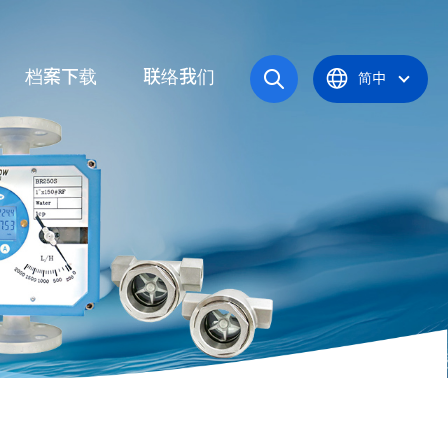
档案下载
联络我们
简中
操作手册
统
产品型录
应炉
认证证书
统
器