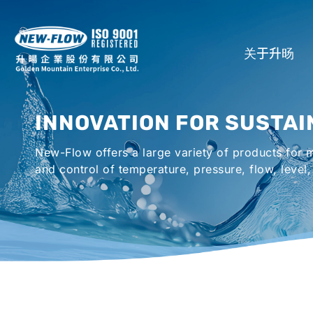
关于升旸
公司介绍
INNOVATION FOR SUSTAI
所在地
New-Flow offers a large variety of products for
全球代理商
and control of temperature, pressure, flow, level,