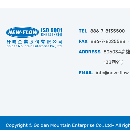
TEL
886-7-8135500
FAX
886-7-8225588 ‧
ADDRESS
806034
133巷9号
EMAIL
info@new-flow
Copyright © Golden Mountain Enterprise Co., Ltd- All rig