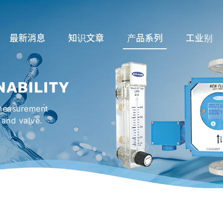
最新消息
知识文章
产品系列
工业别
流量计应用完整解析
流量系列
润滑系统
NABILITY
液位计的种类及运作
液位系列
冷却机组系
 measurement
流量开关
温度系列
烤箱及臭氧反
 and valve.
压力开关
压力系列
机械密封罐系
阀件系列
紧急淋浴洗眼
配件系列
防爆系列