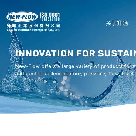
关于升旸
公司介绍
INNOVATION FOR SUSTAI
所在地
New-Flow offers a large variety of products for
全球代理商
and control of temperature, pressure, flow, level,