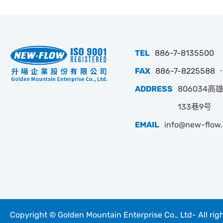
TEL
886-7-8135500
FAX
886-7-8225588 ‧
ADDRESS
806034
133巷9号
EMAIL
info@new-flow
Copyright © Golden Mountain Enterprise Co., Ltd- All rig