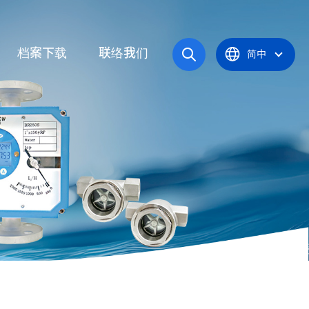
档案下载
联络我们
简中
操作手册
统
产品型录
应炉
认证证书
统
器