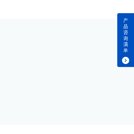
产
品
咨
询
清
单