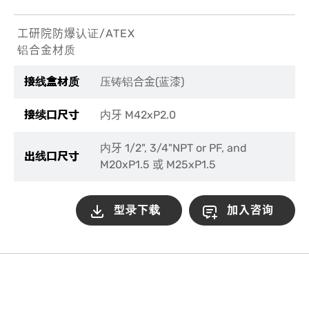
工研院防爆认证/ATEX
铝合金材质
接线盒材质
压铸铝合金
(
蓝漆
)
接续口尺寸
内牙
M42xP2.0
内牙
1/2", 3/4"NPT or PF, and
出线口尺寸
M20xP1.5 或 M25xP1.5
型录下载
加入咨询