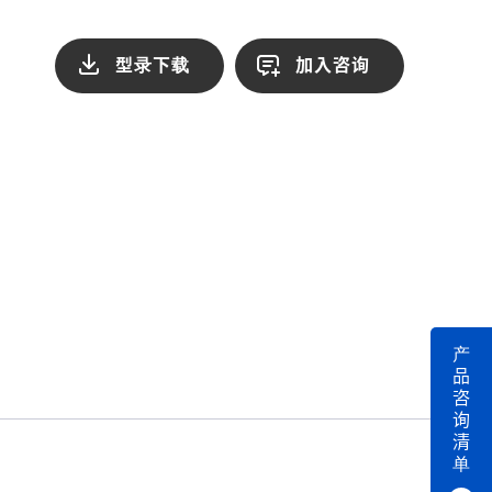
型录下载
加入咨询
产
品
咨
询
清
单