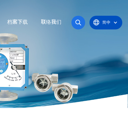
档案下载
联络我们
简中
操作手册
统
产品型录
应炉
认证证书
统
器