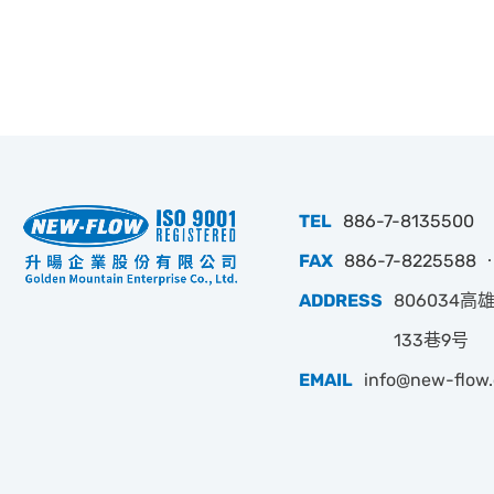
TEL
886-7-8135500
FAX
886-7-8225588 ‧
ADDRESS
806034
133巷9号
EMAIL
info@new-flow