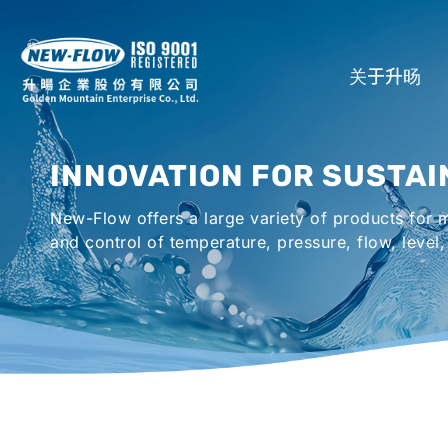
关于升旸
公司介绍
INNOVATION FOR SUSTAI
所在地
New-Flow offers a large variety of products for
全球代理商
and control of temperature, pressure, flow, level,