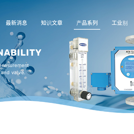
最新消息
知识文章
产品系列
工业别
流量计应用完整解析
流量系列
润滑系统
NABILITY
液位计的种类及运作
液位系列
冷却机组系
 measurement
流量开关
温度系列
烤箱及臭氧反
 and valve.
压力开关
压力系列
机械密封罐系
阀件系列
紧急淋浴洗眼
配件系列
防爆系列