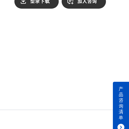
型录下载
加入咨询
产
品
咨
询
清
单