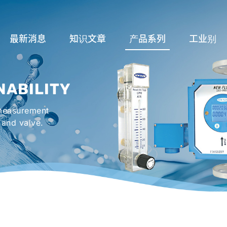
最新消息
知识文章
产品系列
工业别
流量计应用完整解析
流量系列
润滑系统
NABILITY
液位计的种类及运作
液位系列
冷却机组系
 measurement
流量开关
温度系列
烤箱及臭氧反
 and valve.
压力开关
压力系列
机械密封罐系
阀件系列
紧急淋浴洗眼
配件系列
防爆系列