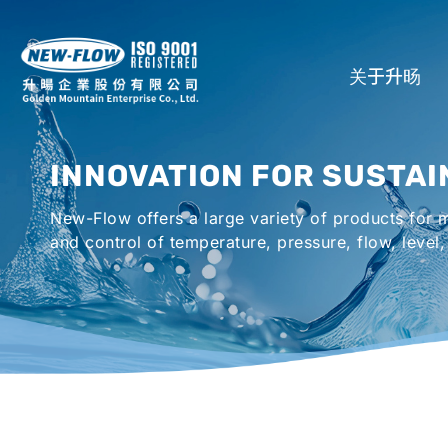
关于升旸
公司介绍
INNOVATION FOR SUSTAI
所在地
New-Flow offers a large variety of products for
全球代理商
and control of temperature, pressure, flow, level,