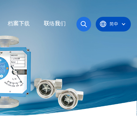
档案下载
联络我们
简中
操作手册
统
产品型录
应炉
认证证书
统
器