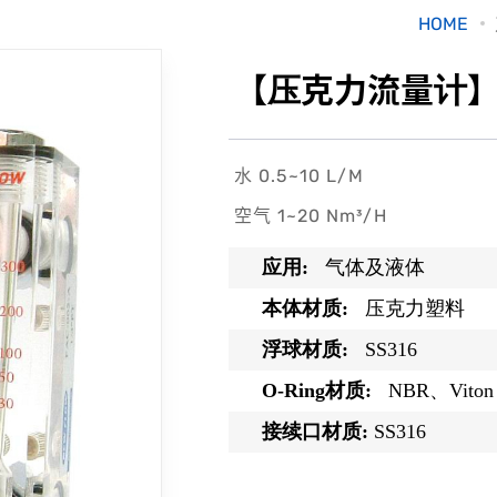
HOME
【压克力流量计】
水 0.5~10 L/M
空气 1~20 Nm³/H
应用
:
气体及液体
本体材质
:
压克力塑料
浮球材质
:
SS316
O-Ring
材质
:
NBR
、
Viton
接续口材质
:
SS316