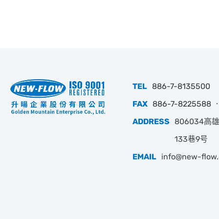
TEL
886-7-8135500
FAX
886-7-8225588 ‧
ADDRESS
806034
133巷9号
EMAIL
info@new-flow