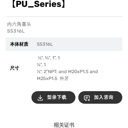
【PU_Series】
内六角塞头
SS316L
SS316L
本体材质
½
",
¾
", 1", 1
¼", 1
尺寸
½", 2"NPT; and M20xP1.5 and
M25xP1.5
外牙
型录下载
加入咨询
相关证书