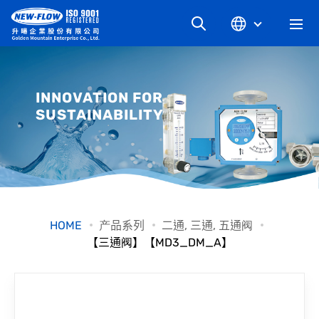
关于升旸
INNOVATION FOR
SUSTAINABILITY
最新消息
知识文章
产品系列
HOME
产品系列
二通, 三通, 五通阀
【三通阀】【MD3_DM_A】
工业别
档案下载