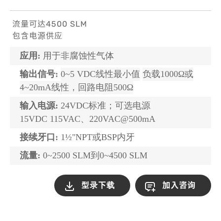
流量可达4500 SLM
包含电源供应
应用
:
用于非腐蚀性气体
输出信号
:
0~5 VDC
线性最小值
负载
1000
Ω或
4~20mA
线性，回路电阻
500
Ω
输入电源
:
24VDC
标准；可选电源
15VDC 115VAC
、
220VAC@500mA
接续牙口
:
1½
"NPT
或
BSP
内牙
流量
:
0~2500 SLM
到
0~4500 SLM
型录下载
加入咨询