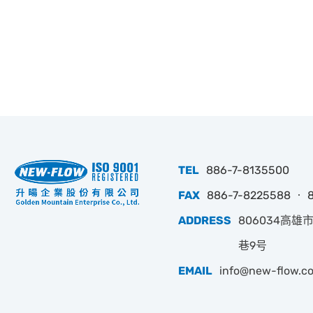
TEL
886-7-8135500
FAX
886-7-8225588 ‧ 
ADDRESS
806034高雄
巷9号
EMAIL
info@new-flow.c