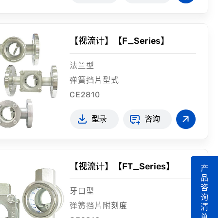
【视流计】【F_Series】
法兰型
弹簧挡片型式
CE2810
型录
咨询
【视流计】【FT_Series】
产
品
咨
牙口型
询
弹簧挡片附刻度
清
单