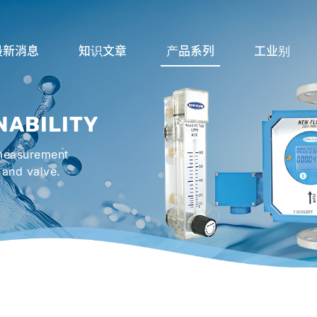
最新消息
知识文章
产品系列
工业别
流量计应用完整解析
流量系列
润滑系统
NABILITY
液位计的种类及运作
液位系列
冷却机组系统
流量开关
温度系列
烤箱及臭氧反应
 measurement
 and valve.
压力开关
压力系列
机械密封罐系统
阀件系列
紧急淋浴洗眼器
配件系列
防爆系列