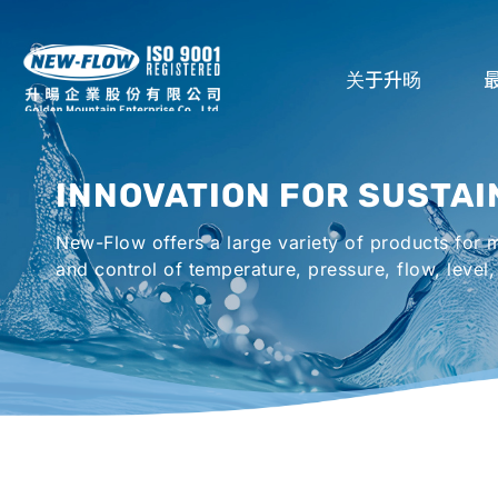
关于升旸
公司介绍
INNOVATION FOR SUSTAI
所在地
全球代理商
New-Flow offers a large variety of products for
and control of temperature, pressure, flow, level,