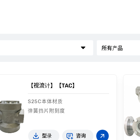
【视流计】【TAC】
S25C本体材质
弹簧挡片附刻度
型录
咨询