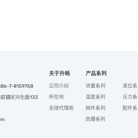
关于升旸
产品系列
公司介绍
流量系列
液位系
886-7-8159758
所在地
温度系列
压力系
市前镇区兴化街133
全球代理商
阀件系列
配件系
防爆系列
om