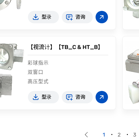
型录
咨询
【视流计】【TB_C & HT_B】
彩球指示
双窗口
高压型式
型录
咨询
1
2
3