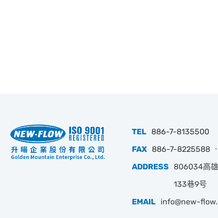
TEL
886-7-8135500
FAX
886-7-8225588 ‧
ADDRESS
806034
133巷9号
EMAIL
info@new-flow