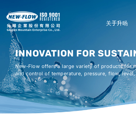
关于升旸
公司介绍
INNOVATION FOR SUSTAI
所在地
New-Flow offers a large variety of products for
全球代理商
and control of temperature, pressure, flow, level,