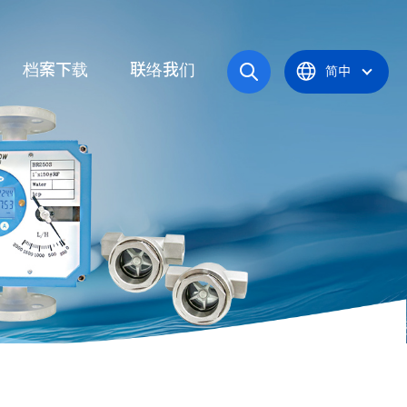
档案下载
联络我们
简中
操作手册
统
产品型录
应炉
认证证书
统
器