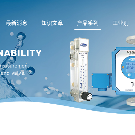
最新消息
知识文章
产品系列
工业别
流量计应用完整解析
流量系列
润滑系统
NABILITY
液位计的种类及运作
液位系列
冷却机组系
 measurement
流量开关
温度系列
烤箱及臭氧反
 and valve.
压力开关
压力系列
机械密封罐系
阀件系列
紧急淋浴洗眼
配件系列
防爆系列