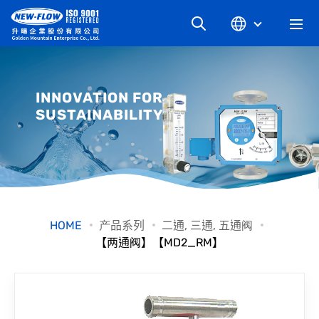
关于升旸
INNOVATION FOR
SUSTAINABILITY
最新消息
知识文章
产品系列
HOME
产品系列
二通, 三通, 五通阀
【两通阀】【MD2_RM】
工业别
档案下载