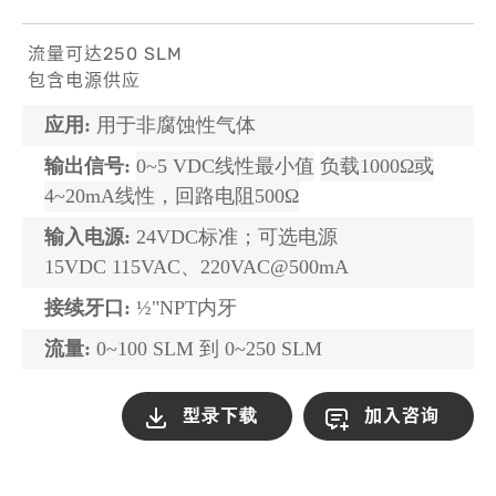
流量可达250 SLM
包含电源供应
应用
:
用于非腐蚀性气体
输出信号
:
0~5 VDC
线性最小值
负载
1000
Ω或
4~20mA
线性，回路电阻
500
Ω
输入电源
:
24VDC
标准；可选电源
15VDC 115VAC
、
220VAC@500mA
接续牙口
:
½
"NPT
内牙
流量
:
0~100 SLM
到
0~250 SLM
型录下载
加入咨询