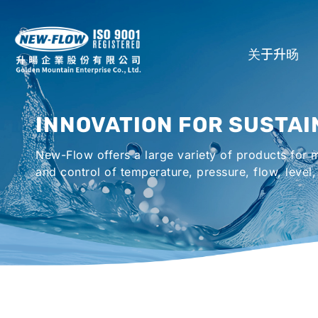
关于升旸
公司介绍
INNOVATION FOR SUSTAI
所在地
New-Flow offers a large variety of products for
全球代理商
and control of temperature, pressure, flow, level,