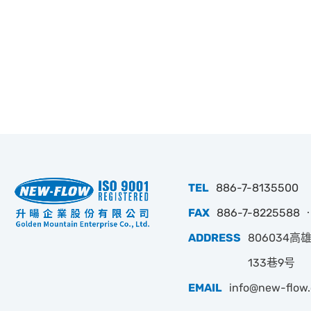
TEL
886-7-8135500
FAX
886-7-8225588 ‧
ADDRESS
806034
133巷9号
EMAIL
info@new-flow