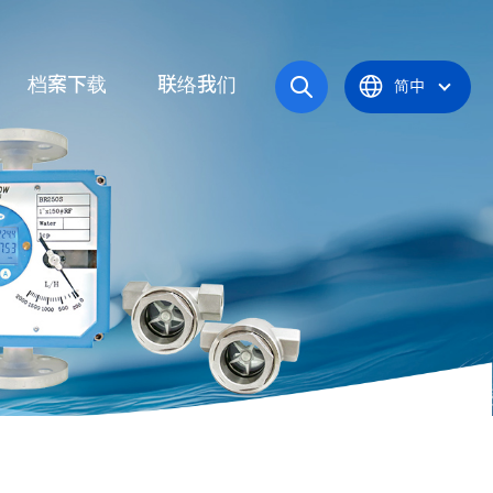
档案下载
联络我们
简中
操作手册
统
产品型录
应炉
认证证书
统
器