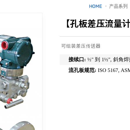
HOME
产品系列
【孔板差压流量计】
可组装差压传送器
接续口:
½" 到 1½", 斜
流孔板规范:
ISO 5167, 