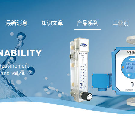
最新消息
知识文章
产品系列
工业别
流量计应用完整解析
流量系列
润滑系统
NABILITY
液位计的种类及运作
液位系列
冷却机组系
 measurement
流量开关
温度系列
烤箱及臭氧反
 and valve.
压力开关
压力系列
机械密封罐系
阀件系列
紧急淋浴洗眼
配件系列
防爆系列