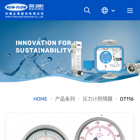
关于升旸
INNOVATION FOR
SUSTAINABILITY
最新消息
知识文章
产品系列
HOME
产品系列
压力计附隔膜
DT116
工业别
档案下载