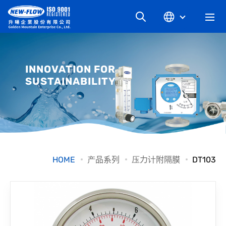
关于升旸
INNOVATION FOR
SUSTAINABILITY
最新消息
知识文章
产品系列
HOME
产品系列
压力计附隔膜
DT103
工业别
档案下载